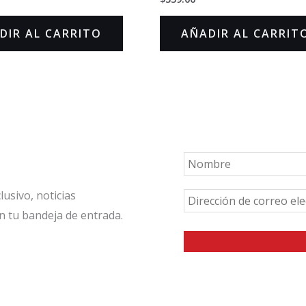
en
0
de
DIR AL CARRITO
AÑADIR AL CARRIT
5
usivo, noticias
n tu bandeja de entrada.