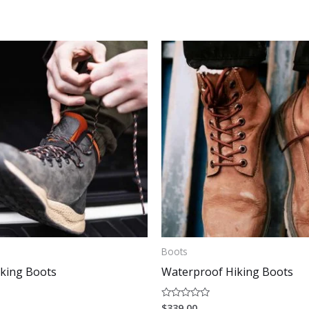
Boots
iking Boots
Waterproof Hiking Boots
$
339.00
Valorado