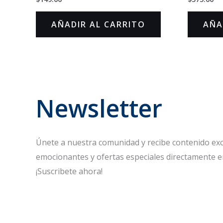
en
en
0
0
de
de
AÑADIR AL CARRITO
AÑA
5
5
Newsletter
Únete a nuestra comunidad y recibe contenido excl
emocionantes y ofertas especiales directamente e
¡Suscribete ahora!