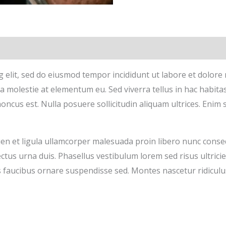
es (0)
g elit, sed do eiusmod tempor incididunt ut labore et dolore
molestie at elementum eu. Sed viverra tellus in hac habitass
honcus est. Nulla posuere sollicitudin aliquam ultrices. Eni
ien et ligula ullamcorper malesuada proin libero nunc con
s urna duis. Phasellus vestibulum lorem sed risus ultricies t
s faucibus ornare suspendisse sed. Montes nascetur ridiculus