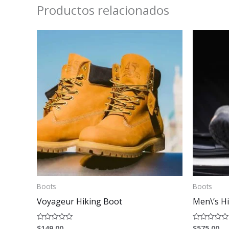
Productos relacionados
Boots
Boots
Voyageur Hiking Boot
Men\’s H
$
149.00
$
575.00
Valorado
Valorado