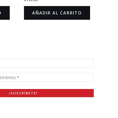
en
0
de
O
AÑADIR AL CARRITO
5