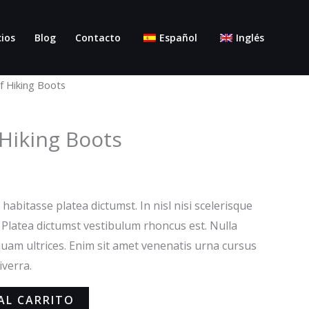
cios
Blog
Contacto
Español
Inglés
 Hiking Boots
Hiking Boots
 habitasse platea dictumst. In nisl nisi scelerisque
. Platea dictumst vestibulum rhoncus est. Nulla
iquam ultrices. Enim sit amet venenatis urna cursus
iverra.
AL CARRITO