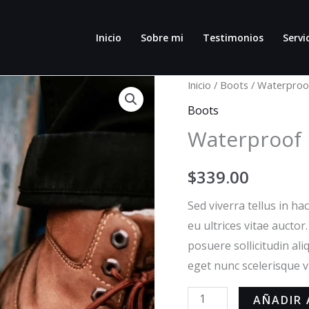
Inicio
Sobre mi
Testimonios
Servi
Waterproof
Inicio
/
Boots
/ Waterproof
Hiking
Boots
Boots
Waterproof 
cantidad
$
339.00
Sed viverra tellus in hac
eu ultrices vitae auctor
posuere sollicitudin al
eget nunc scelerisque v
AÑADIR 