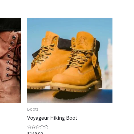
Boots
Voyageur Hiking Boot
$
149.00
Valorado