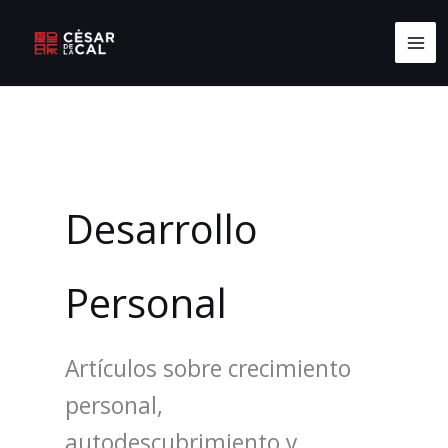
Ir
MA
al
ME
contenido
Desarrollo
Personal
Artículos sobre crecimiento
personal,
autodescubrimiento y