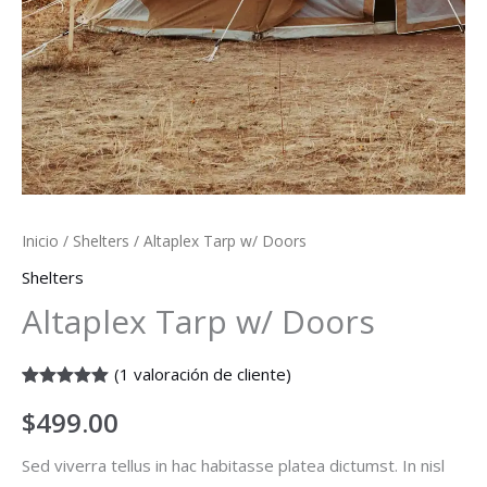
Inicio
/
Shelters
/ Altaplex Tarp w/ Doors
Shelters
Altaplex Tarp w/ Doors
(
1
valoración de cliente)
Valorado
1
$
499.00
con
5.00
de
5 en base a
valoración
Sed viverra tellus in hac habitasse platea dictumst. In nisl
de un cliente