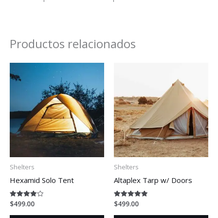
Productos relacionados
Shelters
Shelters
Hexamid Solo Tent
Altaplex Tarp w/ Doors
$
499.00
$
499.00
Valorado
Valorado en
en
5.00
4.00
de 5