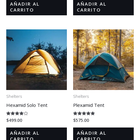
de 5
AÑADIR AL
AÑADIR AL
CARRITO
CARRITO
Shelters
Shelters
Hexamid Solo Tent
Plexamid Tent
$
499.00
$
575.00
Valorado
Valorado en
en
5.00
4.00
de 5
de 5
AÑADIR AL
AÑADIR AL
CARRITO
CARRITO