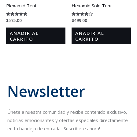
Plexamid Tent
Hexamid Solo Tent
$
575.00
$
499.00
Valorado en
Valorado
5.00
en
de 5
4.00
de 5
AÑADIR AL
AÑADIR AL
CARRITO
CARRITO
Newsletter
Únete a nuestra comunidad y recibe contenido exclusivo,
noticias emocionantes y ofertas especiales directamente
en tu bandeja de entrada. ¡Suscribete ahora!