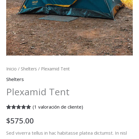
Inicio
/
Shelters
/ Plexamid Tent
Shelters
Plexamid Tent
(
1
valoración de cliente)
Valorado
1
$
575.00
con
5.00
de
5 en base a
valoración
Sed viverra tellus in hac habitasse platea dictumst. In nisl
de un cliente