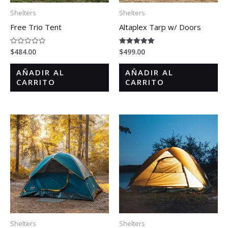
Shelters
Shelters
Free Trio Tent
Altaplex Tarp w/ Doors
$
484.00
$
499.00
Valorado
Valorado en
en
5.00
0
de 5
de
AÑADIR AL
AÑADIR AL
5
CARRITO
CARRITO
Shelters
Shelters