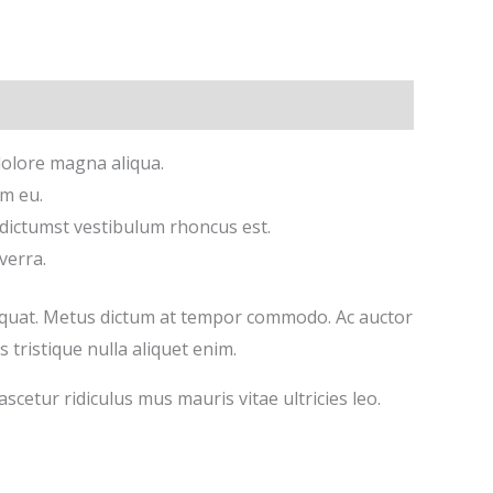
dolore magna aliqua.
um eu.
ea dictumst vestibulum rhoncus est.
verra.
sequat. Metus dictum at tempor commodo. Ac auctor
tristique nulla aliquet enim.
scetur ridiculus mus mauris vitae ultricies leo.