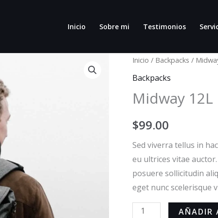
Inicio
Sobre mi
Testimonios
Servi
Midway
Inicio
/
Backpacks
/ Midwa
12L
Backpacks
Pack
Midway 12L 
cantidad
$
99.00
Sed viverra tellus in hac
eu ultrices vitae auctor
posuere sollicitudin al
eget nunc scelerisque v
AÑADIR 