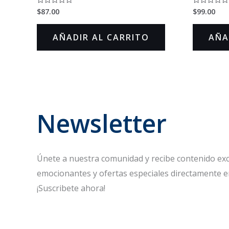
$
87.00
$
99.00
Valorado
Valorado
en
en
0
0
de
de
AÑADIR AL CARRITO
AÑA
5
5
Newsletter
Únete a nuestra comunidad y recibe contenido excl
emocionantes y ofertas especiales directamente e
¡Suscribete ahora!