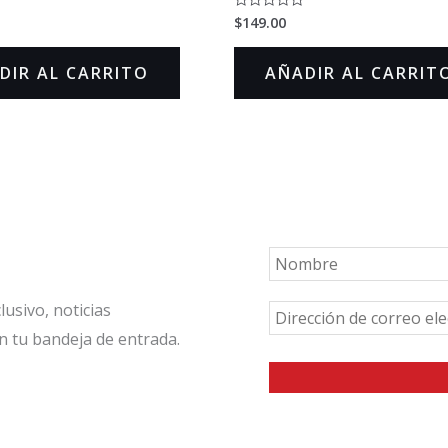
$
149.00
Valorado
en
0
de
DIR AL CARRITO
AÑADIR AL CARRIT
5
usivo, noticias
n tu bandeja de entrada.