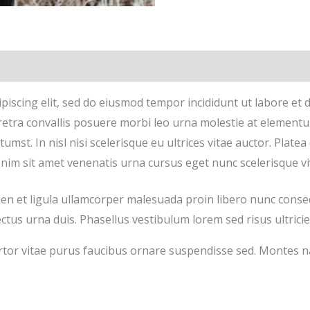
piscing elit, sed do eiusmod tempor incididunt ut labore et 
retra convallis posuere morbi leo urna molestie at element
ctumst. In nisl nisi scelerisque eu ultrices vitae auctor. Plat
 Enim sit amet venenatis urna cursus eget nunc scelerisque vi
ien et ligula ullamcorper malesuada proin libero nunc con
us urna duis. Phasellus vestibulum lorem sed risus ultricies 
ortor vitae purus faucibus ornare suspendisse sed. Montes na