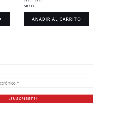
$
87.00
Valorado
en
0
de
O
AÑADIR AL CARRITO
5