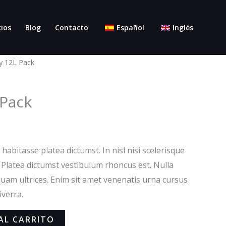
cios
Blog
Contacto
Español
Inglés
y 12L Pack
Pack
 habitasse platea dictumst. In nisl nisi scelerisque
. Platea dictumst vestibulum rhoncus est. Nulla
iquam ultrices. Enim sit amet venenatis urna cursus
iverra.
AL CARRITO