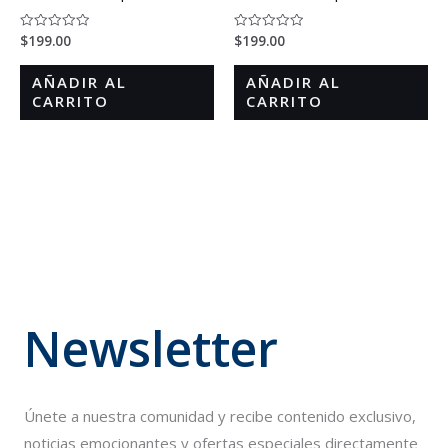
$
199.00
$
199.00
Valorado
Valorado
en
en
0
0
de
de
AÑADIR AL
AÑADIR AL
5
5
CARRITO
CARRITO
Newsletter
Únete a nuestra comunidad y recibe contenido exclusivo,
noticias emocionantes y ofertas especiales directamente