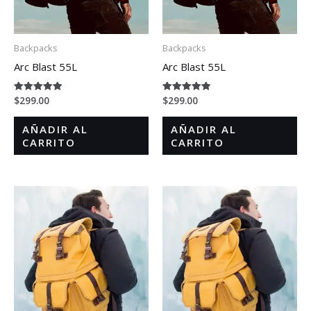
Backpacks
Backpacks
Arc Blast 55L
Arc Blast 55L
$
299.00
$
299.00
Valorado en
Valorado en
5.00
5.00
de 5
de 5
AÑADIR AL
AÑADIR AL
CARRITO
CARRITO