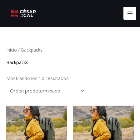
Ir
MA
al
ME
contenido
Inicio
/ Backpacks
Backpacks
Mostrando los 10 resultados