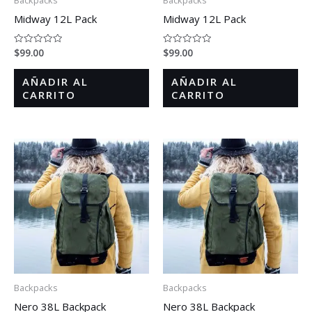
Midway 12L Pack
Midway 12L Pack
$
99.00
$
99.00
Valorado
Valorado
en
en
0
0
de
de
AÑADIR AL
AÑADIR AL
5
5
CARRITO
CARRITO
Backpacks
Backpacks
Nero 38L Backpack
Nero 38L Backpack