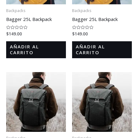
Backpacks
Backpacks
Bagger 25L Backpack
Bagger 25L Backpack
$
149.00
$
149.00
Valorado
Valorado
en
en
0
0
de
de
AÑADIR AL
AÑADIR AL
5
5
CARRITO
CARRITO
Backpacks
Backpacks