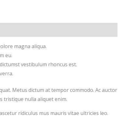
dolore magna aliqua.
um eu.
ea dictumst vestibulum rhoncus est.
verra.
sequat. Metus dictum at tempor commodo. Ac auctor
tristique nulla aliquet enim.
scetur ridiculus mus mauris vitae ultricies leo.