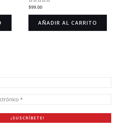
$
99.00
Valorado
en
0
de
O
AÑADIR AL CARRITO
5