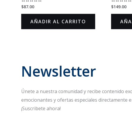
$
87.00
$
149.00
Valorado
Valorado
en
en
0
0
de
de
AÑADIR AL CARRITO
AÑA
5
5
Newsletter
Únete a nuestra comunidad y recibe contenido excl
emocionantes y ofertas especiales directamente e
¡Suscribete ahora!