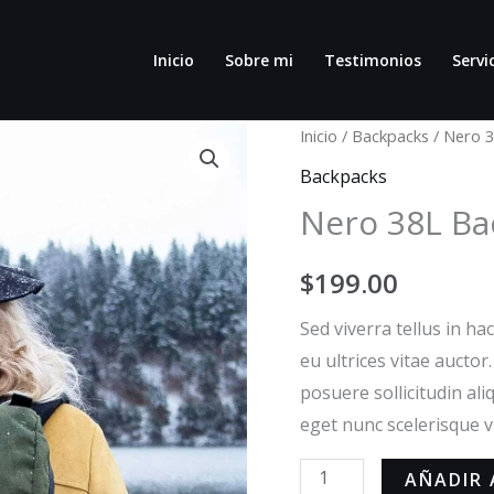
Inicio
Sobre mi
Testimonios
Servi
Nero
Inicio
/
Backpacks
/ Nero 
38L
Backpacks
Backpack
Nero 38L Ba
cantidad
$
199.00
Sed viverra tellus in hac
eu ultrices vitae auctor
posuere sollicitudin al
eget nunc scelerisque v
AÑADIR 