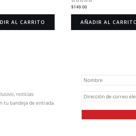
$
149.00
Valorado
en
0
de
DIR AL CARRITO
AÑADIR AL CARRIT
5
usivo, noticias
n tu bandeja de entrada.