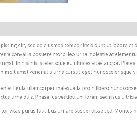
piscing elit, sed do eiusmod tempor incididunt ut labore et 
retra convallis posuere morbi leo urna molestie at element
ctumst. In nisl nisi scelerisque eu ultrices vitae auctor. Plat
 Enim sit amet venenatis urna cursus eget nunc scelerisque vi
ien et ligula ullamcorper malesuada proin libero nunc con
us urna duis. Phasellus vestibulum lorem sed risus ultricies 
ortor vitae purus faucibus ornare suspendisse sed. Montes na