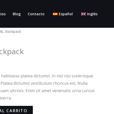
cios
Blog
Contacto
Español
Inglés
38L Backpack
ckpack
 habitasse platea dictumst. In nisl nisi scelerisque
. Platea dictumst vestibulum rhoncus est. Nulla
iquam ultrices. Enim sit amet venenatis urna cursus
iverra.
AL CARRITO